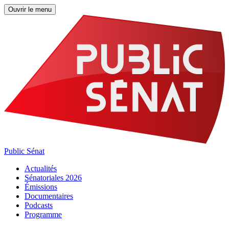
Ouvrir le menu
Public Sénat
Actualités
Sénatoriales 2026
Émissions
Documentaires
Podcasts
Programme