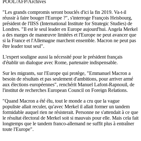
POOL/AFP/Archives
"Les grands compromis seront bouclés d'ici la fin 2019. Va-t-il
réussir à faire bouger l'Europe ?", s'interroge François Heisbourg,
président de l'IISS (International Institute for Strategic Studies) de
Londres. "Il est le seul leader en Europe aujourd'hui. Angela Merkel
a des marges de manœuvre limitées et l'Europe ne peut avancer que
si la France et l'Allemagne marchent ensemble. Macron ne peut pas
être leader tout seul".
L'expert souligne aussi la nécessité pour le président français
d'établir un dialogue avec Rome, partenaire indispensable.
Sur les migrants, sur l'Europe qui protège, "Emmanuel Macron a
besoin de résultats et pas seulement d'ambitions, pour arriver armé
aux élections européennes", renchérit Manuel Lafont-Rapnouil, de
l'institut de recherches European Council on Foreign Relations.
"Quand Macron a été élu, tout le monde a cru que la vague
populiste allait reculer, qu'avec Merkel il allait former un tandem
formidable auquel rien ne résisterait. Personne ne s'attendait à ce que
le résultat électoral de Merkel soit si mauvais pour elle. Mais cela fait
longtemps que le tandem franco-allemand ne suffit plus à entraîner
toute l'Europe".