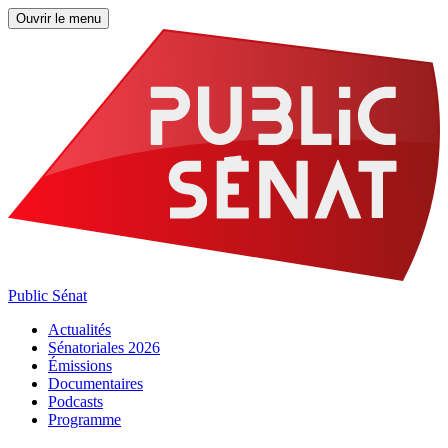
Ouvrir le menu
Public Sénat
Actualités
Sénatoriales 2026
Émissions
Documentaires
Podcasts
Programme