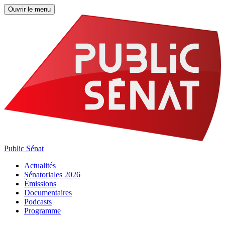
Ouvrir le menu
Public Sénat
Actualités
Sénatoriales 2026
Émissions
Documentaires
Podcasts
Programme