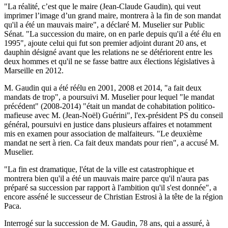
"La réalité, c’est que le maire (Jean-Claude Gaudin), qui veut
imprimer l’image d’un grand maire, montrera à la fin de son mandat
qu'il a été un mauvais maire", a déclaré M. Muselier sur Public
Sénat. "La succession du maire, on en parle depuis qu'il a été élu en
1995", ajoute celui qui fut son premier adjoint durant 20 ans, et
dauphin désigné avant que les relations ne se détériorent entre les
deux hommes et qu'il ne se fasse battre aux élections législatives à
Marseille en 2012.
M. Gaudin qui a été réélu en 2001, 2008 et 2014, "a fait deux
mandats de trop", a poursuivi M. Muselier pour lequel "le mandat
précédent" (2008-2014) "était un mandat de cohabitation politico-
mafieuse avec M. (Jean-Noël) Guérini", l'ex-président PS du conseil
général, poursuivi en justice dans plusieurs affaires et notamment
mis en examen pour association de malfaiteurs. "Le deuxième
mandat ne sert à rien. Ca fait deux mandats pour rien", a accusé M.
Muselier.
"La fin est dramatique, l'état de la ville est catastrophique et
montrera bien qu'il a été un mauvais maire parce qu'il n'aura pas
préparé sa succession par rapport à l'ambition qu'il s'est donnée", a
encore asséné le successeur de Christian Estrosi à la tête de la région
Paca.
Interrogé sur la succession de M. Gaudin, 78 ans, qui a assuré, à