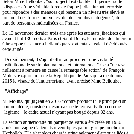
Selon Mme Belloubet, "son objectif est double". Il permettra de
"disposer d’une véritable force de frappe judiciaire antiterroriste
pour répondre à des menaces qui restent à un niveau très élevé et
prennent des formes nouvelles, de plus en plus endogènes", de la
part de personnes radicalisées en France.
Le 13 novembre dernier, trois ans après les attentats jihadistes qui
avaient fait 130 morts à Paris et Saint-Denis, le ministre de l'Intérieur
Christophe Castaner a indiqué que six attentats avaient été déjoués
cette année.
"Deuxièmement, il s'agit d'offrir au procureur une visibilité
institutionnelle sur le plan national et international." Cela "ne vise
nullement à remettre en cause la remarquable action" de François
Molins, ex-procureur de la République de Paris qui a été depuis
2015 le visage de l'antiterrorisme, avait précisé Mme Belloubet.
- "Affichage" -
M. Molins, qui jugeait en 2016 "contre-productif" le principe d'un
parquet dédié, considère désormais cette réorganisation comme
"légitime", le cadre actuel n'ayant pas bougé depuis 32 ans.
La section antiterroriste du parquet de Paris a été créée en 1986
après une vague d'attentats revendiqués par un groupe proche du
Hezbollah. Elle s'est alors chargée principalement d'attaques liées à