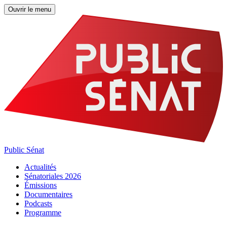
Ouvrir le menu
Public Sénat
Actualités
Sénatoriales 2026
Émissions
Documentaires
Podcasts
Programme