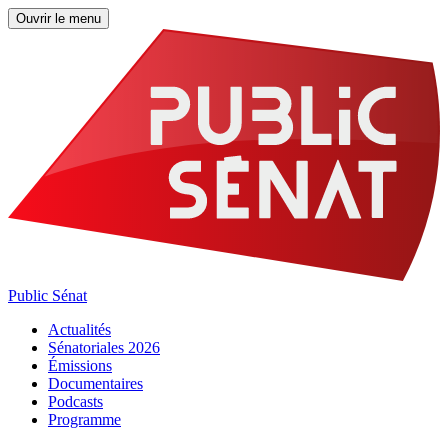
Ouvrir le menu
Public Sénat
Actualités
Sénatoriales 2026
Émissions
Documentaires
Podcasts
Programme