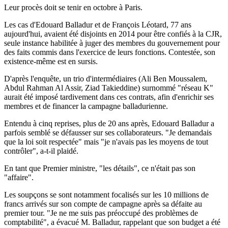
Leur procès doit se tenir en octobre à Paris.
Les cas d'Edouard Balladur et de François Léotard, 77 ans
aujourd'hui, avaient été disjoints en 2014 pour être confiés à la CJR,
seule instance habilitée à juger des membres du gouvernement pour
des faits commis dans l'exercice de leurs fonctions. Contestée, son
existence-même est en sursis.
D'après l'enquête, un trio d'intermédiaires (Ali Ben Moussalem,
Abdul Rahman Al Assir, Ziad Takieddine) surnommé "réseau K"
aurait été imposé tardivement dans ces contrats, afin d'enrichir ses
membres et de financer la campagne balladurienne.
Entendu à cinq reprises, plus de 20 ans après, Edouard Balladur a
parfois semblé se défausser sur ses collaborateurs. "Je demandais
que la loi soit respectée" mais "je n'avais pas les moyens de tout
contrôler", a-t-il plaidé.
En tant que Premier ministre, "les détails", ce n'était pas son
"affaire".
Les soupçons se sont notamment focalisés sur les 10 millions de
francs arrivés sur son compte de campagne après sa défaite au
premier tour. "Je ne me suis pas préoccupé des problèmes de
comptabilité", a évacué M. Balladur, rappelant que son budget a été