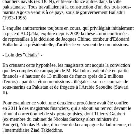
chantiers navals (ex-DCN), et blessé douze autres dans la ville
pakistanaise. Tous travaillaient à la construction d'un des trois sous-
marins Agosta vendus à ce pays, sous le gouvernement Balladur
(1993-1995).
L'enquête antiterroriste toujours en cours, qui privilégiait initialement
la piste d'Al-Qaïda, explore depuis 2009 la thèse - non confirmée -
de représailles à la décision de Jacques Chirac, tombeur d'Edouard
Balladur à la présidentielle, d'arrêter le versement de commissions.
- Loin des "détails" -
En creusant cette hypothèse, les magistrats ont acquis la conviction
que les comptes de campagne de M. Balladur avaient été en partie
financés - à hauteur de 13 millions de francs (près de 2 millions
d'euros) - par des rétrocommissions - illégales - sur ces contrats de
sous-marins au Pakistan et de frégates à l'Arabie Saoudite (Sawari
II).
Pour examiner ce volet, une deuxième procédure avait été confiée
en 2011 à des magistrats financiers, qui a abouti au renvoi devant le
tribunal correctionnel de six protagonistes, dont Thierry Gaubert
(ex-membre du cabinet de Nicolas Sarkozy alors ministre du
Budget), Nicolas Bazire, directeur de la campagne balladurienne, et
l'intermédiaire Ziad Takieddine.