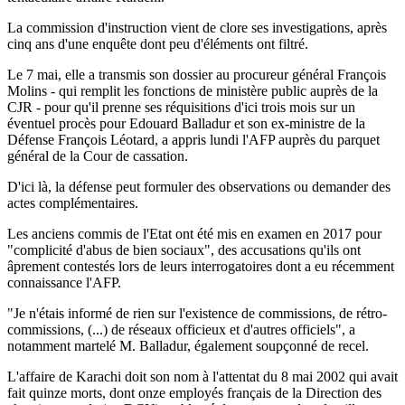
La commission d'instruction vient de clore ses investigations, après
cinq ans d'une enquête dont peu d'éléments ont filtré.
Le 7 mai, elle a transmis son dossier au procureur général François
Molins - qui remplit les fonctions de ministère public auprès de la
CJR - pour qu'il prenne ses réquisitions d'ici trois mois sur un
éventuel procès pour Edouard Balladur et son ex-ministre de la
Défense François Léotard, a appris lundi l'AFP auprès du parquet
général de la Cour de cassation.
D'ici là, la défense peut formuler des observations ou demander des
actes complémentaires.
Les anciens commis de l'Etat ont été mis en examen en 2017 pour
"complicité d'abus de bien sociaux", des accusations qu'ils ont
âprement contestés lors de leurs interrogatoires dont a eu récemment
connaissance l'AFP.
"Je n'étais informé de rien sur l'existence de commissions, de rétro-
commissions, (...) de réseaux officieux et d'autres officiels", a
notamment martelé M. Balladur, également soupçonné de recel.
L'affaire de Karachi doit son nom à l'attentat du 8 mai 2002 qui avait
fait quinze morts, dont onze employés français de la Direction des