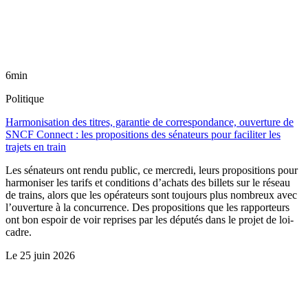
6min
Politique
Harmonisation des titres, garantie de correspondance, ouverture de
SNCF Connect : les propositions des sénateurs pour faciliter les
trajets en train
Les sénateurs ont rendu public, ce mercredi, leurs propositions pour
harmoniser les tarifs et conditions d’achats des billets sur le réseau
de trains, alors que les opérateurs sont toujours plus nombreux avec
l’ouverture à la concurrence. Des propositions que les rapporteurs
ont bon espoir de voir reprises par les députés dans le projet de loi-
cadre.
Le
25 juin 2026