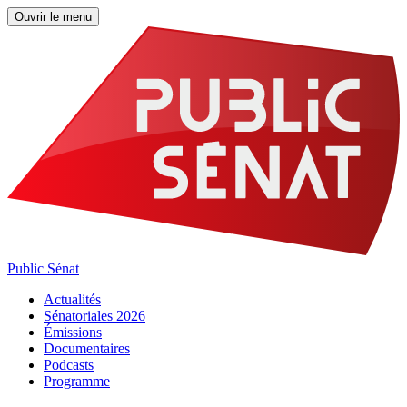
Ouvrir le menu
Public Sénat
Actualités
Sénatoriales 2026
Émissions
Documentaires
Podcasts
Programme