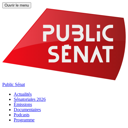
Ouvrir le menu
Public Sénat
Actualités
Sénatoriales 2026
Émissions
Documentaires
Podcasts
Programme