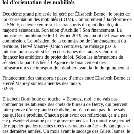
loi d’orientation des mobilités
Deuxième grand projet de loi géré par Élisabeth Borne : le projet de
loi d’orientation des mobilités (LOM). Contrairement à la réforme de
la SNCF, ce texte centré sur les transports du quotidien déçoit la
majorité sénatoriale. Son talon d’Achille ? Son financement. La
ministre
est auditionnée le 13 février 2019
, en amont de l’examen en
commission. Le président de la commission de l’aménagement du
territoire, Hervé Maurey (Union centriste), ne ménage pas la
ministre pour savoir si les recettes issues des radars viendront
financer les ambitions du projet de loi. Selon les informations du
sénateur, la part fléchée à l’Agence de financement des
infrastructures de transport doit doubler avant la fin du quinquennat.
Financement des transports : passe d’armes entre Elisabeth Borne et
Hervé Maurey sur les amendes des radars
02:35
Elisabeth Born botte en touche. « Écoutez, moi je ne vais pas
commenter les tableaux des chefs de bureau de Bercy, qui peuvent
faire preuve d’une grande créativité, on n’en doute pas. Je ne sais
pas qui les a produits. Chacun peut avoir ces réflexions, ça n’a pas
été présenté et assumé par le gouvernement. » La ministre se permet
de rappeler que les recettes tirées des radars ont été « dynamiques »
ces dernières années. Un mois avant le saccage des Gilets Jaunes, le