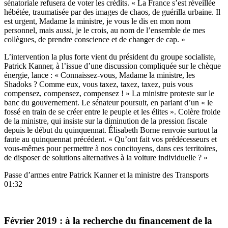
sénatoriale refusera de voter les crédits. « La France s’est réveillée
hébétée, traumatisée par des images de chaos, de guérilla urbaine. Il
est urgent, Madame la ministre, je vous le dis en mon nom
personnel, mais aussi, je le crois, au nom de l’ensemble de mes
collègues, de prendre conscience et de changer de cap. »
L’intervention la plus forte vient du président du groupe socialiste
,
Patrick Kanner, à l’issue d’une discussion compliquée sur le chèque
énergie, lance : « Connaissez-vous, Madame la ministre, les
Shadoks ? Comme eux, vous taxez, taxez, taxez, puis vous
compensez, compensez, compensez ! » La ministre proteste sur le
banc du gouvernement. Le sénateur poursuit, en parlant d’un « le
fossé en train de se créer entre le peuple et les élites ». Colère froide
de la ministre, qui insiste sur la diminution de la pression fiscale
depuis le début du quinquennat. Élisabeth Borne renvoie surtout la
faute au quinquennat précédent. « Qu’ont fait vos prédécesseurs et
vous-mêmes pour permettre à nos concitoyens, dans ces territoires,
de disposer de solutions alternatives à la voiture individuelle ? »
Passe d’armes entre Patrick Kanner et la ministre des Transports
01:32
Février 2019 : à la recherche du financement de la