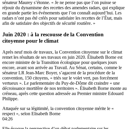
sénateur Maurey s’étonne. « Je ne pense pas que l’on puisse se
réjouir du dynamisme des recettes des amendes radars, qui explique
en grande partie les événements que l’on connaît aujourd’hui. Les
radars n’ont pas été créés pour satisfaire les recettes de l’État, mais
afin de satisfaire des objectifs de sécurité routière. »
Juin 2020 : à la rescousse de la Convention
citoyenne pour le climat
Après neuf mois de travaux, la Convention citoyenne sur le climat
remet les résultats de ses travaux en juin 2020. Élisabeth Borne est
encore ministre de la Transition écologique pour quelques jours
encore, avant son arrivée au Travail. Au Sénat, certains,
comme le
sénateur LR Jean-Marc Boyer, s’agacent
de la procédure de la
convention, 150 citoyens, « triés sur le volet vert, pas forcément
vertueux ». Le parlementaire du Puy-de-Dôme dit craindre « une
décroissance mortifère de nos territoires ». Élisabeth Borne monte au
créneau, après cette question adressée au Premier ministre Edouard
Philippe.
Attaquée sur sa légitimité, la convention citoyenne mérite le «
respect », selon Elisabeth Borne
04:26
Elle évoque la perspective d’un débat parlementaire sur les