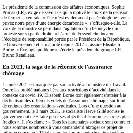
La présidente de la commission des affaires économiques, Sophie
Primas (LR), exige de savoir ce qui a motivé le choix de la décision
de fermer la centrale. « Elle n’est évidemment pas écologique : vous
privez notre pays d’une énergie décarbonée », s’offusque-t-elle. La
voix de la ministre se perd dans l’agitation d’un hémicycle qui
proteste sur sa partie droite. « L’arrêt de Fessenheim incarne
l’écologie de responsabilité portée par le Président de la République,
le Gouvernement et la majorité depuis 2017 », assure Élisabeth
Borne. « Écologie politique » s’écrie le président du groupe LR,
Bruno Retailleau.
En 2021, la saga de la réforme de l’assurance
chômage
L’année 2021 est marquée par son activité au ministère du Travail.
Outre les problématiques liées aux restrictions d’activité dans le
contexte du covid-19, Élisabeth Borne doit également s’atteler à la
déclinaison des différents volets de l’assurance chômage, sur fond
de craintes des organisations syndicales.
Lors d’une question au
gouvernement, le 3 mars 2021
, le socialiste Hervé Gillé accuse le
gouvernement de « faire peser ses objectifs d’économies sur les plus
fragiles ». Il s’exclame : « Tous les partenaires sociaux sont contre et
nous sommes nombreux à vous demander d’abroger ce projet de
réforme conçu en 2019 dans un tout autre contexte et inadapté en