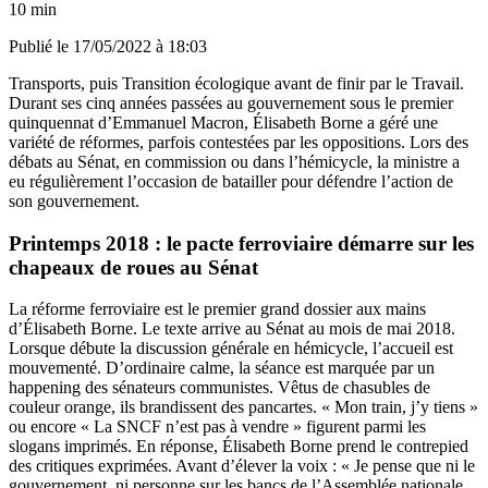
10 min
Publié le
17/05/2022 à 18:03
Transports, puis Transition écologique avant de finir par le Travail.
Durant ses cinq années passées au gouvernement sous le premier
quinquennat d’Emmanuel Macron, Élisabeth Borne a géré une
variété de réformes, parfois contestées par les oppositions. Lors des
débats au Sénat, en commission ou dans l’hémicycle, la ministre a
eu régulièrement l’occasion de batailler pour défendre l’action de
son gouvernement.
Printemps 2018 : le pacte ferroviaire démarre sur les
chapeaux de roues au Sénat
La réforme ferroviaire est le premier grand dossier aux mains
d’Élisabeth Borne. Le texte arrive au Sénat au mois de mai 2018.
Lorsque débute la discussion générale en hémicycle, l’accueil est
mouvementé. D’ordinaire calme, la séance est marquée par un
happening des sénateurs communistes.
Vêtus de chasubles de
couleur orange, ils brandissent des pancartes
. « Mon train, j’y tiens »
ou encore « La SNCF n’est pas à vendre » figurent parmi les
slogans imprimés. En réponse, Élisabeth Borne prend le contrepied
des critiques exprimées. Avant d’élever la voix : « Je pense que ni le
gouvernement, ni personne sur les bancs de l’Assemblée nationale,