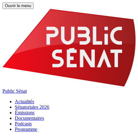
Ouvrir le menu
Public Sénat
Actualités
Sénatoriales 2026
Émissions
Documentaires
Podcasts
Programme