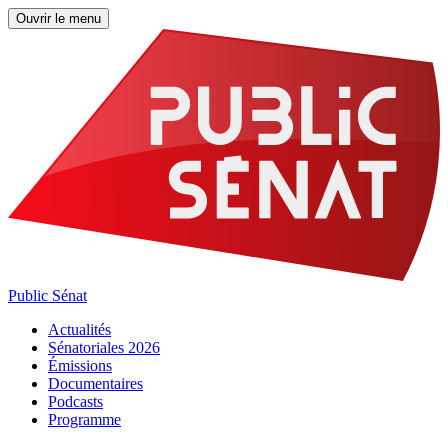
Ouvrir le menu
Public Sénat
Actualités
Sénatoriales 2026
Émissions
Documentaires
Podcasts
Programme