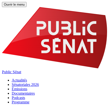
Ouvrir le menu
Public Sénat
Actualités
Sénatoriales 2026
Émissions
Documentaires
Podcasts
Programme