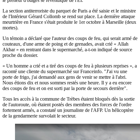
le preneur d'otages se revendique de l'EI.
La section antiterroriste du parquet de Paris a été saisie et le ministre
de l'Intérieur Gérard Collomb se rend sur place. La dernière attaque
meurtrière en France s'était produite le 1er octobre à Marseille (deux
mortes).
Un témoin a déclaré que l'auteur des coups de feu, qui serait armé de
couteaux, d'une arme de poing et de grenades, avait crié « Allah
Akbar » en rentrant dans le supermarché, a-t-on indiqué de source
proche du dossier.
« Un homme a crié et a tiré des coups de feu à plusieurs reprises », a
raconté une cliente du supermarché sur Franceinfo. "J'ai vu une
porte de frigo, j'ai demandé aux gens de venir se mettre à l'abri.
Nous étions dix et nous sommes restés une heure. Il y a eu encore
des coups de feu et on est sorti par la porte de secours derrière".
Tous les accès à la commune de Trèbes étaient bloqués dès la sortie
de l'autoroute, où étaient postés des membres des forces de l'ordre
fortement armés, a constaté un journaliste de l'AFP. Un hélicoptère
de la gendarmerie survolait le secteur.