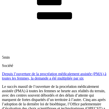
5min
Société
Depuis l’ouverture de la procréation médicalement assistée (PMA) à
toutes les femmes, la demande a été multipliée par six
Le succès massif de l’ouverture de la procréation médicalement
assistée (PMA) à toutes les femmes se heurte aux réalités du terrain,
avec des centres souvent débordés et des délais d’attente qui
marquent de fortes disparités d’un territoire à l’autre. Cinq ans après
l’adoption de la dernière loi de bioéthique, l’Office parlementaire
d’évaluation des choix scientifiques et technologiques (OPECST) a