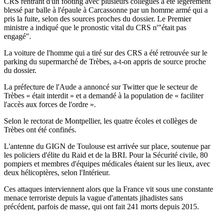
CRS rentrant d'un footing avec plusieurs collègues a été légèrement
blessé par balle à l'épaule à Carcassonne par un homme armé qui a
pris la fuite, selon des sources proches du dossier. Le Premier
ministre a indiqué que le pronostic vital du CRS n'"était pas
engagé".
La voiture de l'homme qui a tiré sur des CRS a été retrouvée sur le
parking du supermarché de Trèbes, a-t-on appris de source proche
du dossier.
La préfecture de l'Aude a annoncé sur Twitter que le secteur de
Trèbes « était interdit » et a demandé à la population de « faciliter
l'accès aux forces de l'ordre ».
Selon le rectorat de Montpellier, les quatre écoles et collèges de
Trèbes ont été confinés.
L'antenne du GIGN de Toulouse est arrivée sur place, soutenue par
les policiers d'élite du Raid et de la BRI. Pour la Sécurité civile, 80
pompiers et membres d'équipes médicales étaient sur les lieux, avec
deux hélicoptères, selon l'Intérieur.
Ces attaques interviennent alors que la France vit sous une constante
menace terroriste depuis la vague d'attentats jihadistes sans
précédent, parfois de masse, qui ont fait 241 morts depuis 2015.