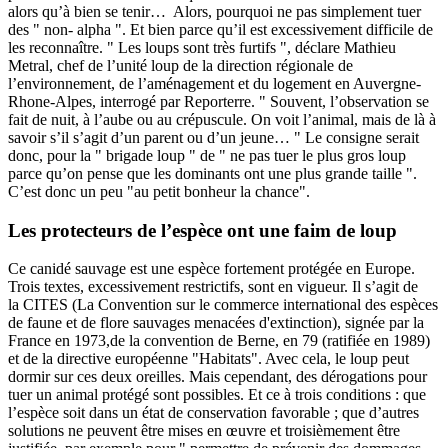
alors qu’à bien se tenir… Alors, pourquoi ne pas simplement tuer
des " non- alpha ". Et bien parce qu’il est excessivement difficile de
les reconnaître. " Les loups sont très furtifs ", déclare Mathieu
Metral, chef de l’unité loup de la direction régionale de
l’environnement, de l’aménagement et du logement en Auvergne-
Rhone-Alpes, interrogé par Reporterre. " Souvent, l’observation se
fait de nuit, à l’aube ou au crépuscule. On voit l’animal, mais de là à
savoir s’il s’agit d’un parent ou d’un jeune… " Le consigne serait
donc, pour la " brigade loup " de " ne pas tuer le plus gros loup
parce qu’on pense que les dominants ont une plus grande taille ".
C’est donc un peu "au petit bonheur la chance".
Les protecteurs de l’espèce ont une faim de loup
Ce canidé sauvage est une espèce fortement protégée en Europe.
Trois textes, excessivement restrictifs, sont en vigueur. Il s’agit de
la CITES (La Convention sur le commerce international des espèces
de faune et de flore sauvages menacées d'extinction), signée par la
France en 1973,de la convention de Berne, en 79 (ratifiée en 1989)
et de la directive européenne "Habitats". Avec cela, le loup peut
dormir sur ces deux oreilles. Mais cependant, des dérogations pour
tuer un animal protégé sont possibles. Et ce à trois conditions : que
l’espèce soit dans un état de conservation favorable ; que d’autres
solutions ne peuvent être mises en œuvre et troisièmement être