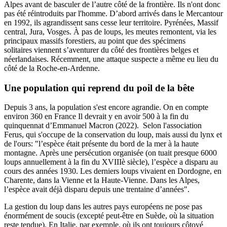
Alpes avant de basculer de l’autre côté de la frontière. Ils n'ont donc
pas été réintroduits par l'homme. D’abord arrivés dans le Mercantour
en 1992, ils agrandissent sans cesse leur territoire. Pyrénées, Massif
central, Jura, Vosges. À pas de loups, les meutes remontent, via les
principaux massifs forestiers, au point que des spécimens
solitaires
viennent s’aventurer du côté des frontières belges et
néerlandaises
. Récemment, une
attaque suspecte a même eu lieu du
côté de la Roche-en-Ardenne
.
Une population qui reprend du poil de la bête
Depuis 3 ans, la population s'est encore agrandie. On en compte
environ 360 en France
Il devrait y en avoir 500 à la fin du
quinquennat d’Emmanuel Macron
(2022).
Selon l'association
Ferus, qui s'occupe de la conservation du loup
, mais aussi du lynx et
de l'ours: "l’espèce était présente du bord de la mer à la haute
montagne. Après une persécution organisée (on tuait presque 6000
loups annuellement à la fin du XVIIIè siècle), l’espèce a disparu au
cours des années 1930. Les derniers loups vivaient en Dordogne, en
Charente, dans la Vienne et la Haute-Vienne. Dans les Alpes,
l’espèce avait déjà disparu depuis une trentaine d’années".
La gestion du loup dans les autres pays européens ne pose pas
énormément de soucis (excepté peut-être en Suède, où la situation
reste tendue). En Italie, par exemple, où ils ont toujours côtoyé