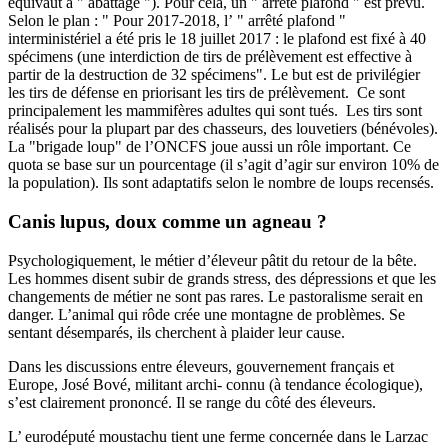
équivaut à " abattage "). Pour cela, un " arrêté plafond " est prévu.
Selon le plan : " Pour 2017-2018, l’ " arrêté plafond "
interministériel a été pris le 18 juillet 2017 : le plafond est fixé à 40
spécimens (une interdiction de tirs de prélèvement est effective à
partir de la destruction de 32 spécimens". Le but est de privilégier
les tirs de défense en priorisant les tirs de prélèvement. Ce sont
principalement les mammifères adultes qui sont tués. Les tirs sont
réalisés pour la plupart par des chasseurs, des louvetiers (bénévoles).
La "brigade loup" de l’ONCFS joue aussi un rôle important. Ce
quota se base sur un pourcentage (il s’agit d’agir sur environ 10% de
la population). Ils sont adaptatifs selon le nombre de loups recensés.
Canis lupus, doux comme un agneau ?
Psychologiquement, le métier d’éleveur pâtit du retour de la bête.
Les hommes disent subir de grands stress, des dépressions et que les
changements de métier ne sont pas rares. Le pastoralisme serait en
danger. L’animal qui rôde crée une montagne de problèmes. Se
sentant désemparés,
ils cherchent à plaider leur cause
.
Dans les discussions entre éleveurs, gouvernement français et
Europe, José Bové, militant archi- connu (à tendance écologique),
s’est clairement prononcé. Il se range du côté des éleveurs.
L’ eurodéputé moustachu tient une ferme concernée dans le Larzac