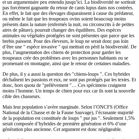
et un argumentaire peu entendu jusqu’ici. La biodiversité ne sortirait
pas forcément gagnante du retour de canis lupus dans nos contrées.
En effet, le fait que des élevages disparaissent à cause du prédateur,
ou même le fait que les troupeaux ovins soient beaucoup moins
présents dans la nature (enfermés la nuit, ou circonscrits à de petites
aires de pâture), pourrait changer des équilibres. Des espèces
animales ou végétales protégées ne sont présentes que parce que les
brebis paissent. Pour des éleveurs, le loup ne serait donc pas loin
d’être une " espèce invasive " qui mettrait en péril la biodiversité. De
plus, l’augmentation des chiens de protection pour garder les
troupeaux crée des problèmes avec les personnes habitants ou se
promenant en montagne, ainsi que le
retour de certaines maladies
.
De plus, il y a aussi la question des "chiens-loups ".
Ces hybrides
déchaînent les passions
et eux, ne sont pas protégés par les textes. Et
donc, hors quota de "prélèvement "… Ces spécimens craignent
moins l’homme. Un temps de chien pour eux car ils sont la nouvelle
cible des chasseurs.
Mais leur population s’avère marginale. Selon
l’ONCFS
(Office
National de la Chasse et de la Faune Sauvage), l’écrasante majorité
de la population est constituée de loups " pur jus ". Seulement 1,5%
serait composée d’hybrides de première génération et 6% d’une
génération plus ancienne. Cet argument est donc négligeable.