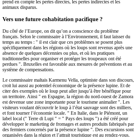
prend en compte les pertes directes, les pertes indirectes et les
animaux disparus.
Vers une future cohabitation pacifique ?
Du côté de l’Europe, on dit qu’on a conscience du problème
français. Selon le commissaire à l’Environnement, il faut laisser du
temps au temps : " il est clair que ces problèmes se posent plus
spécifiquement dans les régions où les loups sont revenus après une
absence de quelques décennies ou plus, et où les pratiques
traditionnelles pour organiser et protéger les troupeaux ont été
perdues ". Bruxelles est favorable aux mesures de préventions et au
système de compensations.
Le commissaire maltais Karmenu Vella, optimiste dans son discours,
croit lui aussi au potentiel économique de la présence lupine. Et de
citer des exemples où le loup peut aller jusqu’à être bénéfique pour
un territoire. Ainsi " en Espagne, la région du nord-ouest de Zamora
est devenue une zone importante pour le tourisme animalier ". Les
visiteurs voulant découvrir le loup à l’état sauvage sont des milliers,
et font tourner l’économie locale. " En Italie, dans le Piémont, un
label local (" Terre di Lupi " = " Pays des loups ") a été créé pour
développer le marketing de fromages et autres produits fabriqués par
des fermiers concernés par la présence lupine ". Des excursions sont
organisées dans la région et l’attrait touristique est au rendez-vous.