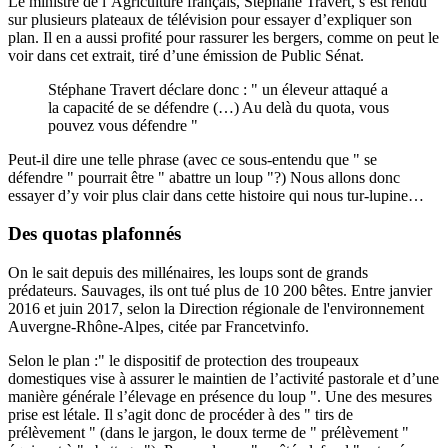
Le ministre de l’Agriculture français, Stéphane Travert, s’est rendu
sur plusieurs plateaux de télévision pour essayer d’expliquer son
plan. Il en a aussi profité pour rassurer les bergers, comme on peut le
voir dans cet extrait, tiré d’une émission de Public Sénat.
Stéphane Travert déclare donc : " un éleveur attaqué a
la capacité de se défendre (…) Au delà du quota, vous
pouvez vous défendre "
Peut-il dire une telle phrase (avec ce sous-entendu que " se
défendre " pourrait être " abattre un loup "?) Nous allons donc
essayer d’y voir plus clair dans cette histoire qui nous tur-lupine…
Des quotas plafonnés
On le sait depuis des millénaires, les loups sont de grands
prédateurs. Sauvages, ils ont tué plus de 10 200 bêtes. Entre janvier
2016 et juin 2017, selon la Direction régionale de l'environnement
Auvergne-Rhône-Alpes, citée par
Francetvinfo
.
Selon le plan :" le dispositif de protection des troupeaux
domestiques vise à assurer le maintien de l’activité pastorale et d’une
manière générale l’élevage en présence du loup ". Une des mesures
prise est létale. Il s’agit donc de procéder à des " tirs de
prélèvement " (dans le jargon, le doux terme de " prélèvement "