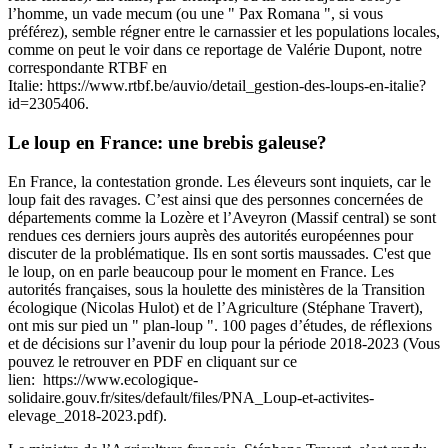
l’homme, un vade mecum (ou une " Pax Romana ", si vous
préférez), semble régner entre le carnassier et les populations locales,
comme on peut le voir dans ce reportage de Valérie Dupont, notre
correspondante RTBF en
Italie:
https://www.rtbf.be/auvio/detail_gestion-des-loups-en-italie?
id=2305406
.
Le loup en France: une brebis galeuse?
En France, la contestation gronde.
Les éleveurs sont inquiets
, car le
loup fait des ravages. C’est ainsi que des personnes concernées de
départements comme la Lozère et l’Aveyron (Massif central)
se sont
rendues ces derniers jours auprès des autorités européennes pour
discuter de la problématique
. Ils en sont sortis maussades. C'est que
le loup, on en parle beaucoup pour le moment en France. Les
autorités françaises, sous la houlette des ministères de la Transition
écologique (Nicolas Hulot) et de l’Agriculture (Stéphane Travert),
ont mis sur pied un " plan-loup ". 100 pages d’études, de réflexions
et de décisions sur l’avenir du loup pour la période 2018-2023 (Vous
pouvez le retrouver en PDF en cliquant sur ce
lien:
https://www.ecologique-
solidaire.gouv.fr/sites/default/files/PNA_Loup-et-activites-
elevage_2018-2023.pdf
).