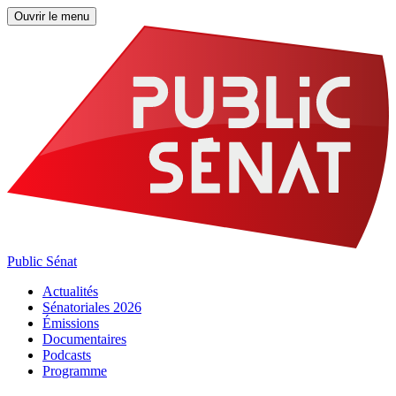
Ouvrir le menu
Public Sénat
Actualités
Sénatoriales 2026
Émissions
Documentaires
Podcasts
Programme