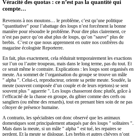
Véracité des quotas : ce n’est pas la quantité qui
compte…
Revenons à nos moutons… le problème, c’est qu’une politique
"quantitative" pour l’abattage des loups n’est forcément la bonne
manière pour résoudre le problème. Pour dire plus clairement, ce
n’est pas parce qu’on abat plus de loups, qu’on "sauve" plus de
brebis. C’est ce que nous apprennent en outre
nos confrères du
magazine écologiste Reporterre
.
En fait, plus exactement, cela réduirait temporairement les exactions
sur l’un ou l’autre troupeau, mais dans le long terme, pas du tout. Et
ce serait même le contraire. Explications : les loups sont organisés en
meute. Au sommet de l’organisation du groupe se trouve un mâle
" alpha ". Celui-ci, reproducteur, oriente sa petite meute. Soudée, la
meute (souvent composée d’un couple et de leurs rejetons) se sent
souvent plus " aguerrie ". Les loups chasseront donc plutôt, grâce à
l’efficacité de la chasse en groupe, du gibier comme des cerfs ou
sangliers (ou même des renards), tout en prenant bien soin de ne pas
côtoyer de présence humaine.
A contrario, les spécialistes ont donc observé que les animaux
domestiques sont principalement attaqués par des loups " solitaires ".
Mais dans la meute, si un mâle " alpha " est tué, les repaires se
perdent. Et la meute se disloque. Les brebis et autres chèvres n’ont