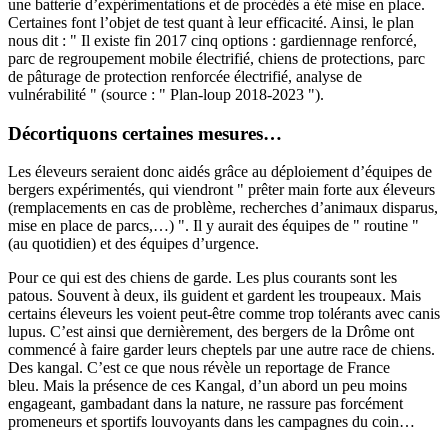
une batterie d’expérimentations et de procédés a été mise en place.
Certaines font l’objet de test quant à leur efficacité. Ainsi, le plan
nous dit : " Il existe fin 2017 cinq options : gardiennage renforcé,
parc de regroupement mobile électrifié, chiens de protections, parc
de pâturage de protection renforcée électrifié, analyse de
vulnérabilité " (source : " Plan-loup 2018-2023 ").
Décortiquons certaines mesures…
Les éleveurs seraient donc aidés grâce au déploiement d’équipes de
bergers expérimentés, qui viendront " prêter main forte aux éleveurs
(remplacements en cas de problème, recherches d’animaux disparus,
mise en place de parcs,…) ". Il y aurait des équipes de " routine "
(au quotidien) et des équipes d’urgence.
Pour ce qui est des chiens de garde. Les plus courants sont les
patous. Souvent à deux, ils guident et gardent les troupeaux. Mais
certains éleveurs les voient peut-être comme trop tolérants avec canis
lupus. C’est ainsi que dernièrement, des bergers de la Drôme ont
commencé à faire garder leurs cheptels par une autre race de chiens.
Des kangal.
C’est ce que nous révèle un reportage de France
bleu
. Mais la présence de ces Kangal, d’un abord un peu moins
engageant, gambadant dans la nature, ne rassure pas forcément
promeneurs et sportifs louvoyants dans les campagnes du coin…