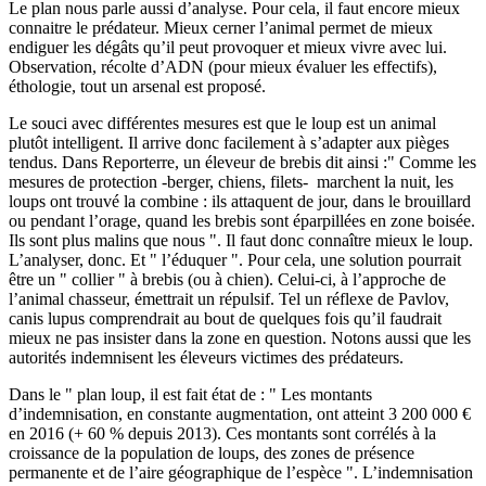
Le plan nous parle aussi d’analyse. Pour cela, il faut encore mieux
connaitre le prédateur. Mieux cerner l’animal permet de mieux
endiguer les dégâts qu’il peut provoquer et mieux vivre avec lui.
Observation, récolte d’ADN (pour mieux évaluer les effectifs),
éthologie,
tout un arsenal est proposé
.
Le souci avec différentes mesures est que le loup est un animal
plutôt intelligent. Il arrive donc facilement à s’adapter aux pièges
tendus. Dans Reporterre, un éleveur de brebis dit ainsi :" Comme les
mesures de protection -berger, chiens, filets- marchent la nuit, les
loups ont trouvé la combine : ils attaquent de jour, dans le brouillard
ou pendant l’orage, quand les brebis sont éparpillées en zone boisée.
Ils sont plus malins que nous ". Il faut donc connaître mieux le loup.
L’analyser, donc. Et " l’éduquer ". Pour cela, une solution pourrait
être un " collier " à brebis (ou à chien). Celui-ci, à l’approche de
l’animal chasseur, émettrait un répulsif. Tel un réflexe de Pavlov,
canis lupus comprendrait au bout de quelques fois qu’il faudrait
mieux ne pas insister dans la zone en question. Notons aussi que les
autorités indemnisent les éleveurs victimes des prédateurs.
Dans le " plan loup, il est fait état de : " Les montants
d’indemnisation, en constante augmentation, ont atteint 3 200 000 €
en 2016 (+ 60 % depuis 2013). Ces montants sont corrélés à la
croissance de la population de loups, des zones de présence
permanente et de l’aire géographique de l’espèce ". L’indemnisation