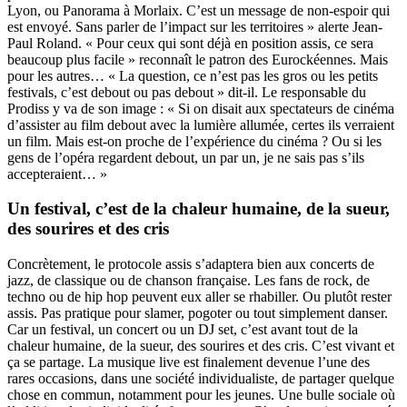
Lyon, ou Panorama à Morlaix. C’est un message de non-espoir qui
est envoyé. Sans parler de l’impact sur les territoires » alerte Jean-
Paul Roland. « Pour ceux qui sont déjà en position assis, ce sera
beaucoup plus facile » reconnaît le patron des Eurockéennes. Mais
pour les autres… « La question, ce n’est pas les gros ou les petits
festivals, c’est debout ou pas debout » dit-il. Le responsable du
Prodiss y va de son image : « Si on disait aux spectateurs de cinéma
d’assister au film debout avec la lumière allumée, certes ils verraient
un film. Mais est-on proche de l’expérience du cinéma ? Ou si les
gens de l’opéra regardent debout, un par un, je ne sais pas s’ils
accepteraient… »
Un festival, c’est de la chaleur humaine, de la sueur,
des sourires et des cris
Concrètement, le protocole assis s’adaptera bien aux concerts de
jazz, de classique ou de chanson française. Les fans de rock, de
techno ou de hip hop peuvent eux aller se rhabiller. Ou plutôt rester
assis. Pas pratique pour slamer, pogoter ou tout simplement danser.
Car un festival, un concert ou un DJ set, c’est avant tout de la
chaleur humaine, de la sueur, des sourires et des cris. C’est vivant et
ça se partage. La musique live est finalement devenue l’une des
rares occasions, dans une société individualiste, de partager quelque
chose en commun, notamment pour les jeunes. Une bulle sociale où