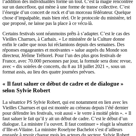
l’addition des individualités forme un tout. C’est la magie rencontrée
sur un dancefloor, qui mène à une forme de transe collective. C’est
l’énergie d’un concert de rock et d’un morceau fédérateur. Quelque
chose d’impalpable, mais bien réel. Or le protocole du ministère, tel
que proposé, ne laisse pas la place à ce vécu-là.
Certains festivals sont néanmoins prêts à s’adapter. C’est le cas des
Vieilles Charrues, à Carhaix. « Le ministère de la Culture donne
enfin le cadre que nous lui réclamions depuis des semaines. Des
réponses engageantes et motivantes » salue auprès du
Monde
son
directeur, Jérôme Tréhorel. Pour l’un des plus gros festivals de
France, avec 70.000 personnes par jour, la formule sera donc revue,
avec « dix soirées de concerts, du 8 au 18 juillet 2021 », sous un
format assis, au lieu des quatre journées prévues.
« Il faut saluer ce début de cadre et de dialogue »
selon Sylvie Robert
La sénatrice PS Sylvie Robert, qui est notamment en lien avec les
Vieilles Charrues et qui est montée au créneau
depuis l’été
dernier
pour défendre les festivals, voit aussi « le verre à moitié plein ». « Il
faut saluer le fait qu’il y ait un début de cadre. C’est le début d’un
dialogue. La ministre l’a ouvert. Il faut continuer » réagit la sénatrice
d’Ille-et-Vilaine. La ministre Roselyne Bachelot s’est d’ailleurs
engagée à revoir chaque mois les acteurs du secteur. Sylvie Robert