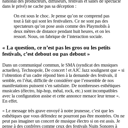
national des producteurs, diffuseurs, festivals et salles de spectacle
dans le privé) ne cache pas sa déception :
On est sous le choc. Je pense qu’on ne comprend pas
tout à fait qui sont les festivaliers. Ce ne sont pas des
spectateurs qu’on pose assis comme des Playmobils à
deux mètres de distance pendant huit heures, et on les
ressort. Nous, on fabrique de l’interaction sociale.
« La question, ce n’est pas les gros ou les petits
festivals, c’est debout ou pas debout »
Dans un communiqué commun, le SMA (syndicat des musiques
actuelles), Technopole, De concert ! et AJC Jazz soulignent que « si
l’obtention d’un cadre répond bien à la demande des festivals, il
semble, en l’état, difficile de considérer que l’ensemble de nos
manifestations puissent s’en satisfaire. De nombreuses esthétiques
musicales (électro, hip-hop, métal, rock, etc.) sont incompatibles
avec la configuration assise et cette annonce menace leur tenue ».
En effet.
« Le message très grave envoyé à notre jeunesse, c’est que les
esthétiques que vous défendez ne pourront pas être montrées. On ne
peut pas imaginer un concert de musique électro si on est assis. Je
pense à des confrères comme ceux des festivals Nuits Sonores à