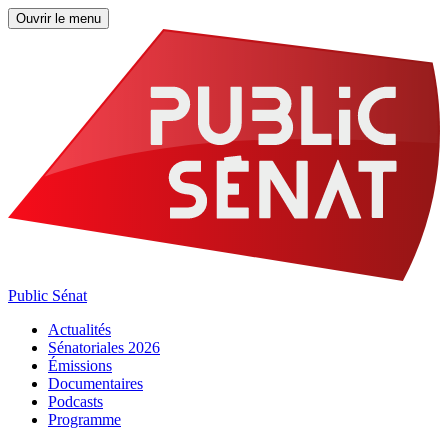
Ouvrir le menu
Public Sénat
Actualités
Sénatoriales 2026
Émissions
Documentaires
Podcasts
Programme