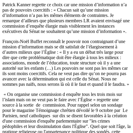
Patrick Kanner regrette ce choix car une mission d’information n’a
pas de pouvoirs coercitifs : « Chacun sait qu’une mission
d’information n’a pas les mêmes éléments de contraintes. Je
remarque d’ailleurs que plusieurs membres LR avaient envisagé une
commission d’enquête élargie mais visiblement les instances
exécutives du Sénat ne souhaitent qu’une mission d’information ».
François-Noël Buffet reconnaît le pouvoir non contraignant d’une
mission d’information mais se dit satisfait de l’élargissement à
d’autres milieux que l’Église : « Il y a eu un débat très large pour
dire que cette problématique doit être élargie à tous les milieux :
associations, monde de l’éducation, toute structure où il y a une
autorité sur les enfants (…) Les pouvoirs ne sont pas les mêmes car
ils sont moins coercitifs. Cela ne veut pas dire qu’on ne pourra pas
avancer avec la détermination qui est celle du Sénat. Nous ne
sommes pas naïfs, nous serons là où il le faut et quand il le faudra. »
« On organise une commission d enquête tous les trois mois sur
l’islam mais on ne veut pas le faire avec l’Église » regrette une
source à la sortie de commission. Pour rappel selon un sondage
pour le magazine Témoignage chrétien dévoilé le 9 octobre par Le
Parisien, neuf catholiques sur dix se disent favorables à la création
d'une commission d'enquête parlementaire sur "les crimes
pédophiles et leur dissimulation dans l'Église". Quel que soit l'âge, la
pratique religieuse ou l'appartenance politique des sondés, cette