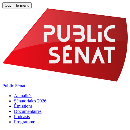
Ouvrir le menu
Public Sénat
Actualités
Sénatoriales 2026
Émissions
Documentaires
Podcasts
Programme