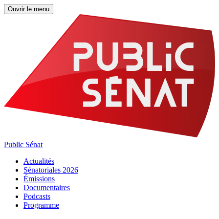
Ouvrir le menu
Public Sénat
Actualités
Sénatoriales 2026
Émissions
Documentaires
Podcasts
Programme