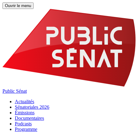
Ouvrir le menu
Public Sénat
Actualités
Sénatoriales 2026
Émissions
Documentaires
Podcasts
Programme