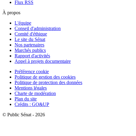
Flux RSS
À propos
L'équipe
Conseil d'administration
Comité d'éthique
Le site du Sénat
Nos partenaires
Marchés publics
Rapport d'activités
Appel à projets documentaire
Préférence cookie
Politique de gestion des cookies
Politique de protection des données
Mentions légales
Charte de modération
Plan du site
Crédits : GO&UP
© Public Sénat - 2026