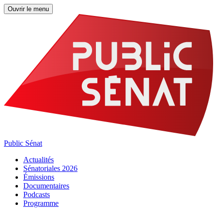
Ouvrir le menu
Public Sénat
Actualités
Sénatoriales 2026
Émissions
Documentaires
Podcasts
Programme