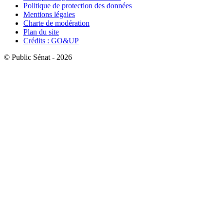
Politique de protection des données
Mentions légales
Charte de modération
Plan du site
Crédits : GO&UP
© Public Sénat - 2026