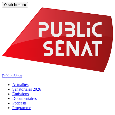
Ouvrir le menu
Public Sénat
Actualités
Sénatoriales 2026
Émissions
Documentaires
Podcasts
Programme