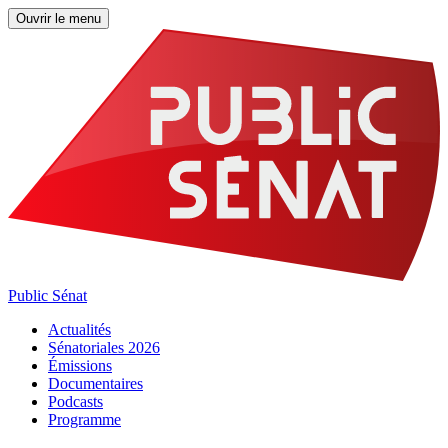
Ouvrir le menu
Public Sénat
Actualités
Sénatoriales 2026
Émissions
Documentaires
Podcasts
Programme