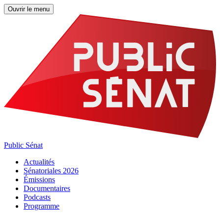
Ouvrir le menu
Public Sénat
Actualités
Sénatoriales 2026
Émissions
Documentaires
Podcasts
Programme