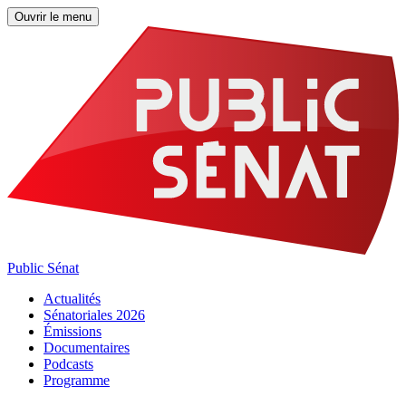
Ouvrir le menu
Public Sénat
Actualités
Sénatoriales 2026
Émissions
Documentaires
Podcasts
Programme