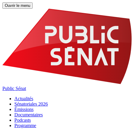
Ouvrir le menu
Public Sénat
Actualités
Sénatoriales 2026
Émissions
Documentaires
Podcasts
Programme