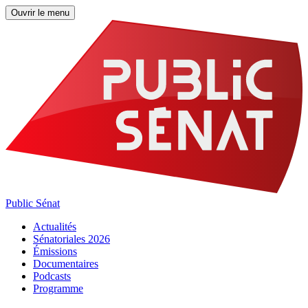
Ouvrir le menu
Public Sénat
Actualités
Sénatoriales 2026
Émissions
Documentaires
Podcasts
Programme