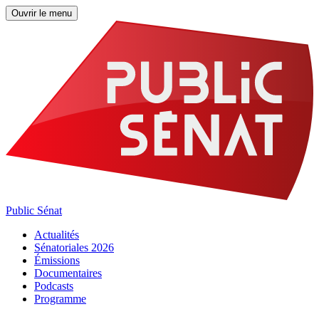
Ouvrir le menu
Public Sénat
Actualités
Sénatoriales 2026
Émissions
Documentaires
Podcasts
Programme