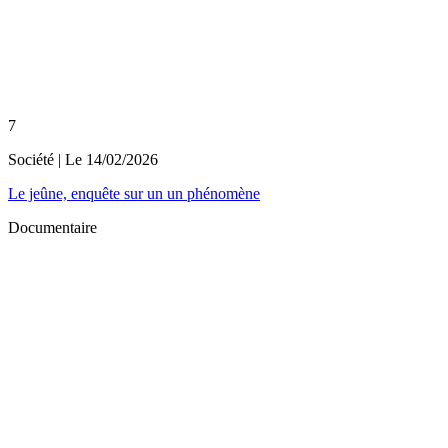
7
Société
| Le
14/02/2026
Le jeûne, enquête sur un un phénomène
Documentaire