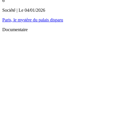
6
Société
| Le
04/01/2026
Paris, le mystère du palais disparu
Documentaire