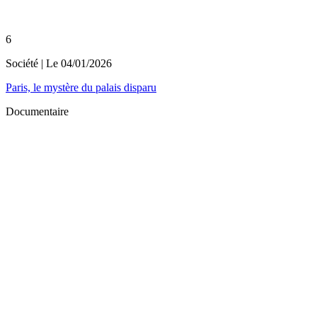
6
Société
| Le
04/01/2026
Paris, le mystère du palais disparu
Documentaire