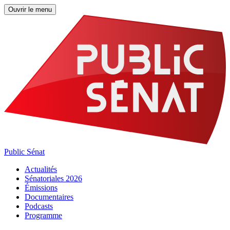
Ouvrir le menu
Public Sénat
Actualités
Sénatoriales 2026
Émissions
Documentaires
Podcasts
Programme