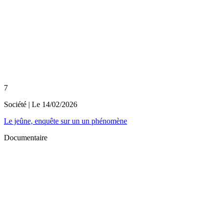
7
Société
| Le
14/02/2026
Le jeûne, enquête sur un un phénomène
Documentaire