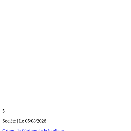
5
Société
| Le
05/08/2026
Grigny, la fabrique de la banlieue