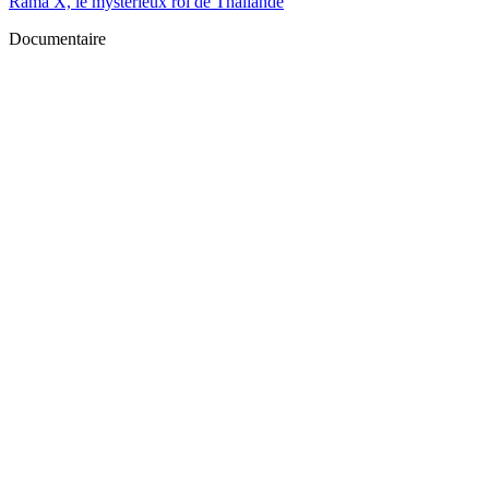
Rama X, le mystérieux roi de Thaïlande
Documentaire