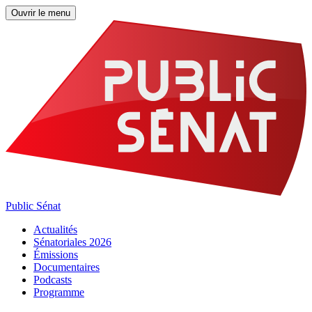
Ouvrir le menu
Public Sénat
Actualités
Sénatoriales 2026
Émissions
Documentaires
Podcasts
Programme