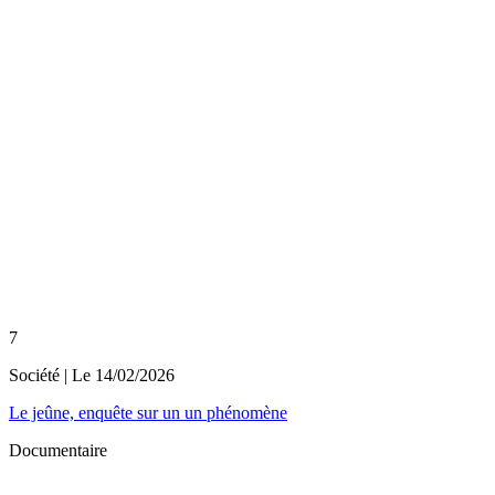
7
Société
| Le
14/02/2026
Le jeûne, enquête sur un un phénomène
Documentaire