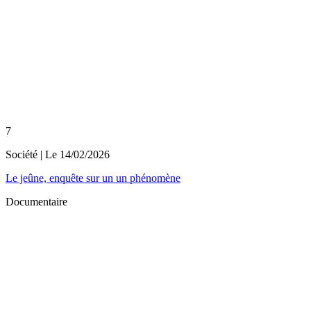
7
Société
| Le
14/02/2026
Le jeûne, enquête sur un un phénomène
Documentaire