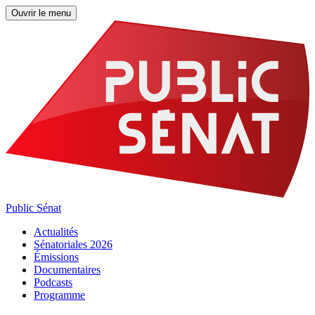
Ouvrir le menu
Public Sénat
Actualités
Sénatoriales 2026
Émissions
Documentaires
Podcasts
Programme