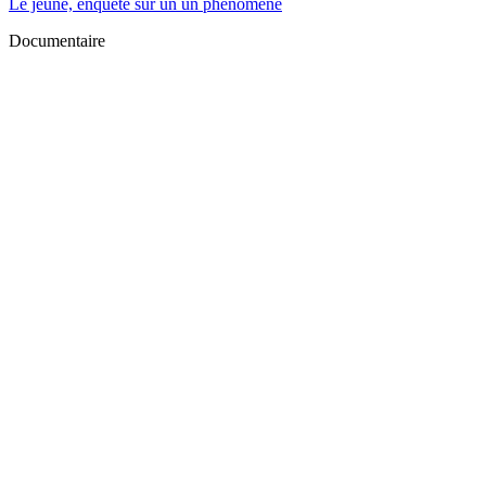
Le jeûne, enquête sur un un phénomène
Documentaire