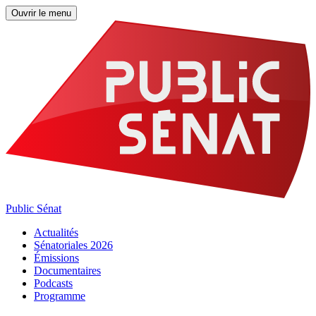
Ouvrir le menu
Public Sénat
Actualités
Sénatoriales 2026
Émissions
Documentaires
Podcasts
Programme