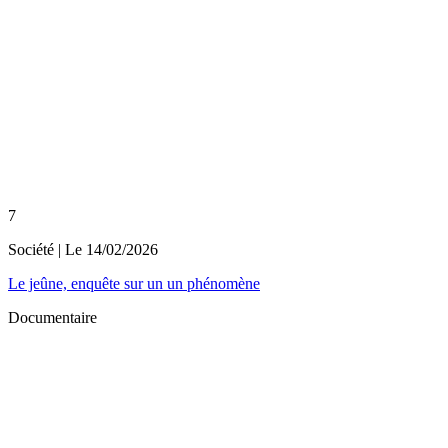
7
Société
| Le
14/02/2026
Le jeûne, enquête sur un un phénomène
Documentaire