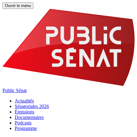
Ouvrir le menu
Public Sénat
Actualités
Sénatoriales 2026
Émissions
Documentaires
Podcasts
Programme