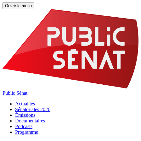
Ouvrir le menu
Public Sénat
Actualités
Sénatoriales 2026
Émissions
Documentaires
Podcasts
Programme