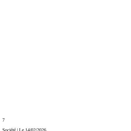
7
Société
| Le
14/02/2026