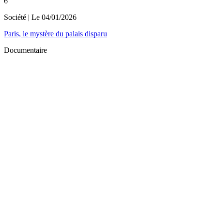
6
Société
| Le
04/01/2026
Paris, le mystère du palais disparu
Documentaire