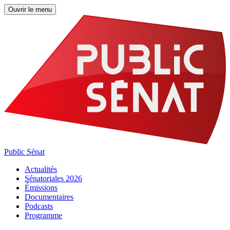
Ouvrir le menu
Public Sénat
Actualités
Sénatoriales 2026
Émissions
Documentaires
Podcasts
Programme