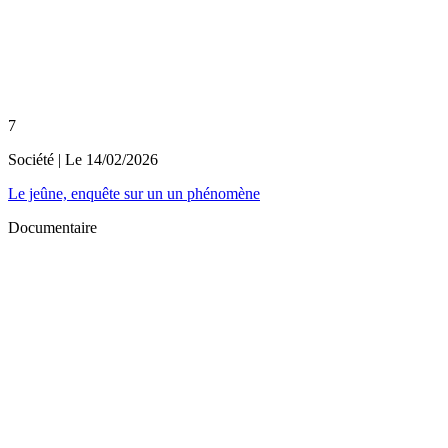
7
Société
| Le
14/02/2026
Le jeûne, enquête sur un un phénomène
Documentaire