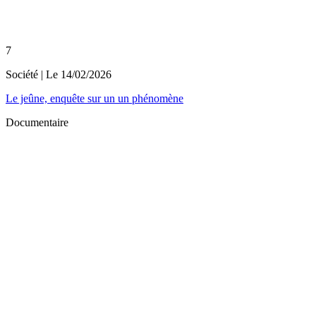
7
Société
| Le
14/02/2026
Le jeûne, enquête sur un un phénomène
Documentaire