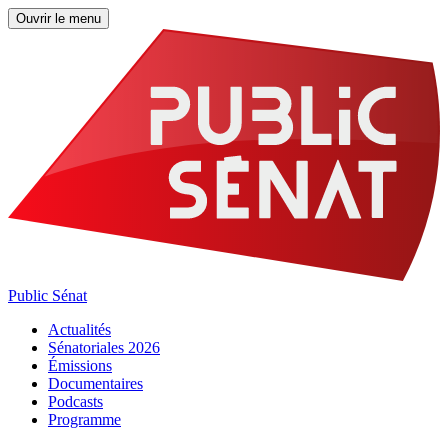
Ouvrir le menu
Public Sénat
Actualités
Sénatoriales 2026
Émissions
Documentaires
Podcasts
Programme