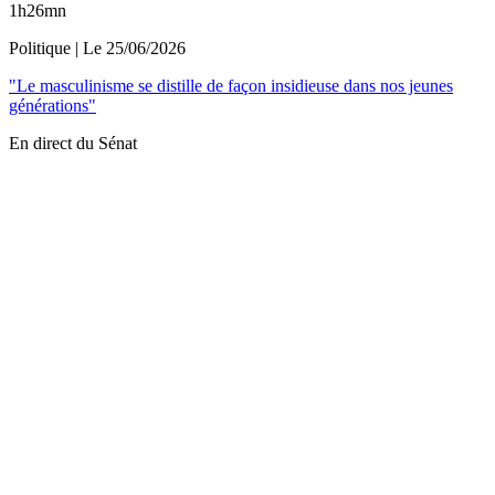
1h26mn
Politique
| Le
25/06/2026
"Le masculinisme se distille de façon insidieuse dans nos jeunes
générations"
En direct du Sénat