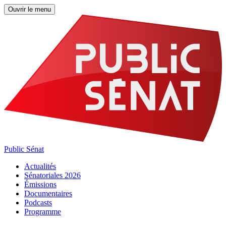
Ouvrir le menu
Public Sénat
Actualités
Sénatoriales 2026
Émissions
Documentaires
Podcasts
Programme