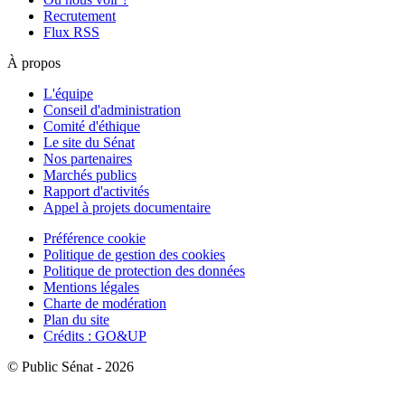
Recrutement
Flux RSS
À propos
L'équipe
Conseil d'administration
Comité d'éthique
Le site du Sénat
Nos partenaires
Marchés publics
Rapport d'activités
Appel à projets documentaire
Préférence cookie
Politique de gestion des cookies
Politique de protection des données
Mentions légales
Charte de modération
Plan du site
Crédits : GO&UP
© Public Sénat - 2026