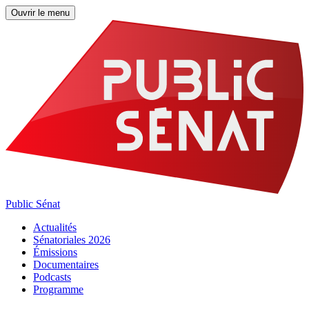
Ouvrir le menu
Public Sénat
Actualités
Sénatoriales 2026
Émissions
Documentaires
Podcasts
Programme