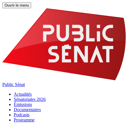
Ouvrir le menu
Public Sénat
Actualités
Sénatoriales 2026
Émissions
Documentaires
Podcasts
Programme