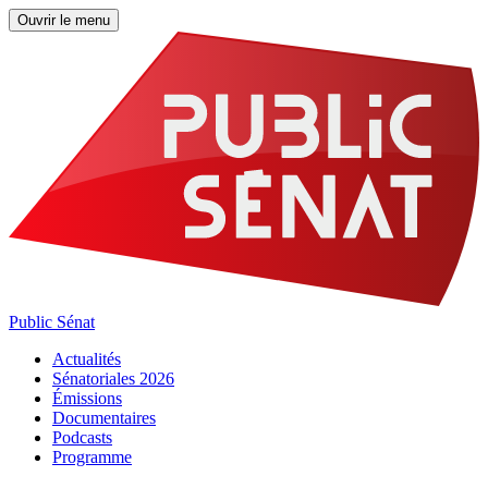
Ouvrir le menu
Public Sénat
Actualités
Sénatoriales 2026
Émissions
Documentaires
Podcasts
Programme