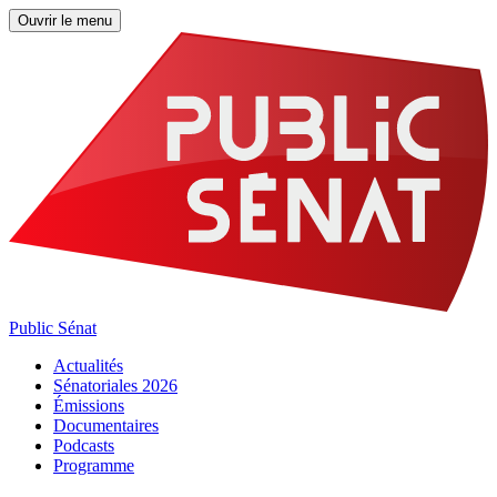
Ouvrir le menu
Public Sénat
Actualités
Sénatoriales 2026
Émissions
Documentaires
Podcasts
Programme