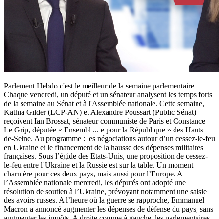
Parlement Hebdo c'est le meilleur de la semaine parlementaire.
Chaque vendredi, un député et un sénateur analysent les temps forts
de la semaine au Sénat et à l'Assemblée nationale. Cette semaine,
Kathia Gilder (LCP-AN) et Alexandre Poussart (Public Sénat)
reçoivent Ian Brossat, sénateur communiste de Paris et Constance
Le Grip, députée « Ensembl
...
e pour la République » des Hauts-
de-Seine. Au programme : les négociations autour d’un cessez-le-feu
en Ukraine et le financement de la hausse des dépenses militaires
françaises. Sous l’égide des Etats-Unis, une proposition de cessez-
le-feu entre l’Ukraine et la Russie est sur la table. Un moment
charnière pour ces deux pays, mais aussi pour l’Europe. A
l’Assemblée nationale mercredi, les députés ont adopté une
résolution de soutien à l’Ukraine, prévoyant notamment une saisie
des avoirs russes. A l’heure où la guerre se rapproche, Emmanuel
Macron a annoncé augmenter les dépenses de défense du pays, sans
augmenter les impôts. A droite comme à gauche, les parlementaires