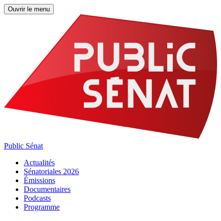
Ouvrir le menu
Public Sénat
Actualités
Sénatoriales 2026
Émissions
Documentaires
Podcasts
Programme