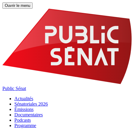
Ouvrir le menu
Public Sénat
Actualités
Sénatoriales 2026
Émissions
Documentaires
Podcasts
Programme