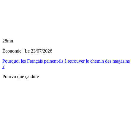
28mn
Économie
| Le
23/07/2026
Pourquoi les Français peinent-ils à retrouver le chemin des magasins
?
Pourvu que ça dure