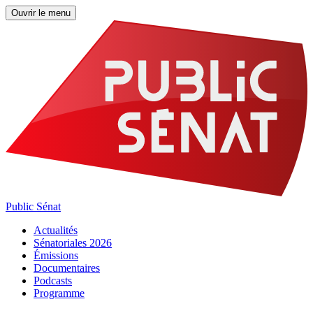
Ouvrir le menu
Public Sénat
Actualités
Sénatoriales 2026
Émissions
Documentaires
Podcasts
Programme