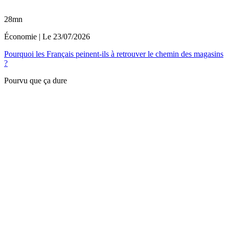
28mn
Économie
| Le
23/07/2026
Pourquoi les Français peinent-ils à retrouver le chemin des magasins
?
Pourvu que ça dure