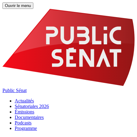
Ouvrir le menu
Public Sénat
Actualités
Sénatoriales 2026
Émissions
Documentaires
Podcasts
Programme