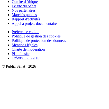
Comité d'éthique
Le site du Sénat
Nos partenaires
Marchés publics
Rapport d'activités
Appel à projets documentaire
Préférence cookie
Politique de gestion des cookies
Politique de protection des données
Mentions légales
Charte de modération
Plan du site
Crédits : GO&UP
© Public Sénat - 2026