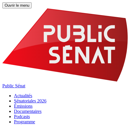
Ouvrir le menu
Public Sénat
Actualités
Sénatoriales 2026
Émissions
Documentaires
Podcasts
Programme