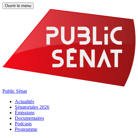
Ouvrir le menu
Public Sénat
Actualités
Sénatoriales 2026
Émissions
Documentaires
Podcasts
Programme