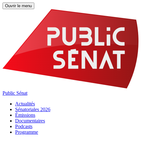
Ouvrir le menu
Public Sénat
Actualités
Sénatoriales 2026
Émissions
Documentaires
Podcasts
Programme