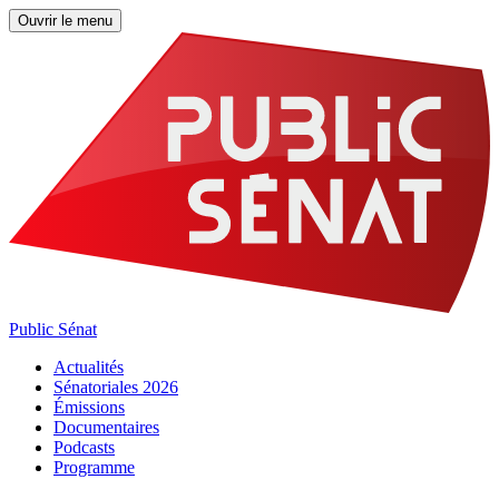
Ouvrir le menu
Public Sénat
Actualités
Sénatoriales 2026
Émissions
Documentaires
Podcasts
Programme