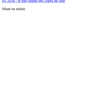
JO 2030 : le pari risqué des Alpes du Sud
Sénat en action