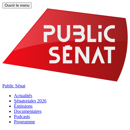
Ouvrir le menu
Public Sénat
Actualités
Sénatoriales 2026
Émissions
Documentaires
Podcasts
Programme