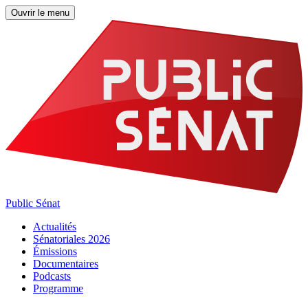
Ouvrir le menu
Public Sénat
Actualités
Sénatoriales 2026
Émissions
Documentaires
Podcasts
Programme