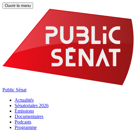
Ouvrir le menu
Public Sénat
Actualités
Sénatoriales 2026
Émissions
Documentaires
Podcasts
Programme