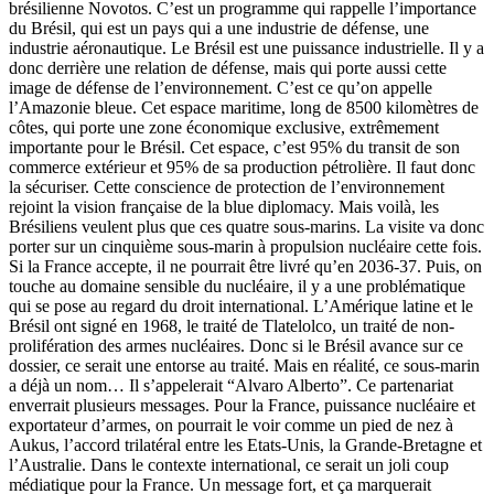
brésilienne Novotos. C’est un programme qui rappelle l’importance
du Brésil, qui est un pays qui a une industrie de défense, une
industrie aéronautique. Le Brésil est une puissance industrielle. Il y a
donc derrière une relation de défense, mais qui porte aussi cette
image de défense de l’environnement. C’est ce qu’on appelle
l’Amazonie bleue. Cet espace maritime, long de 8500 kilomètres de
côtes, qui porte une zone économique exclusive, extrêmement
importante pour le Brésil. Cet espace, c’est 95% du transit de son
commerce extérieur et 95% de sa production pétrolière. Il faut donc
la sécuriser. Cette conscience de protection de l’environnement
rejoint la vision française de la blue diplomacy. Mais voilà, les
Brésiliens veulent plus que ces quatre sous-marins. La visite va donc
porter sur un cinquième sous-marin à propulsion nucléaire cette fois.
Si la France accepte, il ne pourrait être livré qu’en 2036-37. Puis, on
touche au domaine sensible du nucléaire, il y a une problématique
qui se pose au regard du droit international. L’Amérique latine et le
Brésil ont signé en 1968, le traité de Tlatelolco, un traité de non-
prolifération des armes nucléaires. Donc si le Brésil avance sur ce
dossier, ce serait une entorse au traité. Mais en réalité, ce sous-marin
a déjà un nom… Il s’appelerait “Alvaro Alberto”. Ce partenariat
enverrait plusieurs messages. Pour la France, puissance nucléaire et
exportateur d’armes, on pourrait le voir comme un pied de nez à
Aukus, l’accord trilatéral entre les Etats-Unis, la Grande-Bretagne et
l’Australie. Dans le contexte international, ce serait un joli coup
médiatique pour la France. Un message fort, et ça marquerait