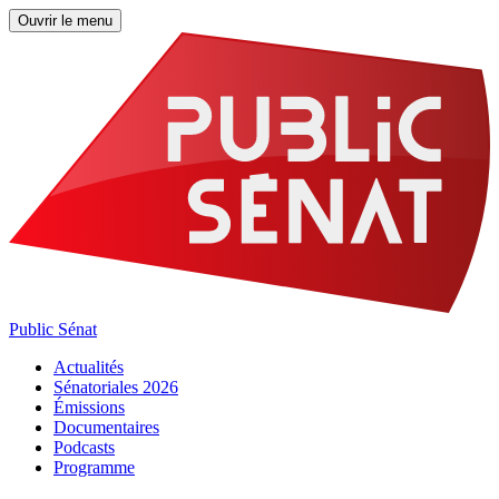
Ouvrir le menu
Public Sénat
Actualités
Sénatoriales 2026
Émissions
Documentaires
Podcasts
Programme