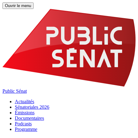
Ouvrir le menu
Public Sénat
Actualités
Sénatoriales 2026
Émissions
Documentaires
Podcasts
Programme