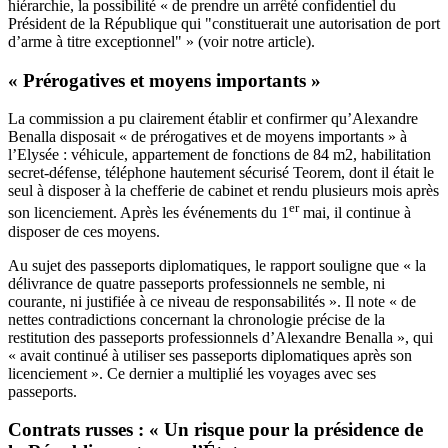
hiérarchie, la possibilité « de prendre un arrêté confidentiel du
Président de la République qui "constituerait une autorisation de port
d’arme à titre exceptionnel" » (
voir notre article
).
« Prérogatives et moyens importants »
La commission a pu clairement établir et confirmer qu’Alexandre
Benalla disposait « de prérogatives et de moyens importants » à
l’Elysée : véhicule, appartement de fonctions de 84 m2, habilitation
secret-défense, téléphone hautement sécurisé Teorem, dont il était le
seul à disposer à la chefferie de cabinet et rendu plusieurs mois après
er
son licenciement. Après les événements du 1
mai, il continue à
disposer de ces moyens.
Au sujet des passeports diplomatiques, le rapport souligne que « la
délivrance de quatre passeports professionnels ne semble, ni
courante, ni justifiée à ce niveau de responsabilités ». Il note « de
nettes contradictions concernant la chronologie précise de la
restitution des passeports professionnels d’Alexandre Benalla », qui
« avait continué à utiliser ses passeports diplomatiques après son
licenciement ». Ce dernier a multiplié les voyages avec ses
passeports.
Contrats russes : « Un risque pour la présidence de