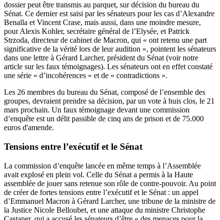
dossier peut être transmis au parquet, sur décision du bureau du
Sénat. Ce dernier est saisi par les sénateurs pour les cas d’Alexandre
Benalla et Vincent Crase, mais aussi, dans une moindre mesure,
pour Alexis Kohler, secrétaire général de l’Elysée, et Patrick
Strzoda, directeur de cabinet de Macron, qui « ont retenu une part
significative de la vérité lors de leur audition », pointent les sénateurs
dans une lettre à Gérard Larcher, président du Sénat (
voir notre
article sur les faux témoignages
). Les sénateurs ont en effet constaté
une série « d’incohérences » et de « contradictions ».
Les 26 membres du bureau du Sénat, composé de l’ensemble des
groupes, devraient prendre sa décision, par un vote à huis clos, le 21
mars prochain. Un faux témoignage devant une commission
d’enquête est un délit passible de cinq ans de prison et de 75.000
euros d'amende.
Tensions entre l’exécutif et le Sénat
La commission d’enquête lancée en même temps à l’Assemblée
avait explosé en plein vol. Celle du Sénat a permis à la Haute
assemblée de jouer sans retenue son rôle de contre-pouvoir. Au point
de créer de fortes tensions entre l’exécutif et le Sénat : un
appel
d’Emmanuel Macron à Gérard Larcher
, une
tribune
de la ministre de
la Justice Nicole Belloubet, et une attaque du ministre Christophe
Castaner,
qui a accusé les sénateurs
d’être « des menaces pour la