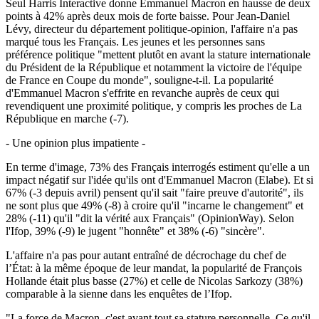
Seul Harris Interactive donne Emmanuel Macron en hausse de deux
points à 42% après deux mois de forte baisse. Pour Jean-Daniel
Lévy, directeur du département politique-opinion, l'affaire n'a pas
marqué tous les Français. Les jeunes et les personnes sans
préférence politique "mettent plutôt en avant la stature internationale
du Président de la République et notamment la victoire de l'équipe
de France en Coupe du monde", souligne-t-il. La popularité
d'Emmanuel Macron s'effrite en revanche auprès de ceux qui
revendiquent une proximité politique, y compris les proches de La
République en marche (-7).
- Une opinion plus impatiente -
En terme d'image, 73% des Français interrogés estiment qu'elle a un
impact négatif sur l'idée qu'ils ont d'Emmanuel Macron (Elabe). Et si
67% (-3 depuis avril) pensent qu'il sait "faire preuve d'autorité", ils
ne sont plus que 49% (-8) à croire qu'il "incarne le changement" et
28% (-11) qu'il "dit la vérité aux Français" (OpinionWay). Selon
l'Ifop, 39% (-9) le jugent "honnête" et 38% (-6) "sincère".
L'affaire n'a pas pour autant entraîné de décrochage du chef de
l’État: à la même époque de leur mandat, la popularité de François
Hollande était plus basse (27%) et celle de Nicolas Sarkozy (38%)
comparable à la sienne dans les enquêtes de l’Ifop.
"La force de Macron, c'est avant tout sa stature personnelle. Ce qu'il