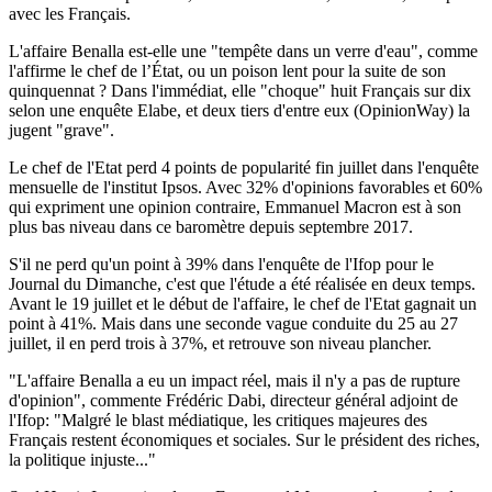
avec les Français.
L'affaire Benalla est-elle une "tempête dans un verre d'eau", comme
l'affirme le chef de l’État, ou un poison lent pour la suite de son
quinquennat ? Dans l'immédiat, elle "choque" huit Français sur dix
selon une enquête Elabe, et deux tiers d'entre eux (OpinionWay) la
jugent "grave".
Le chef de l'Etat perd 4 points de popularité fin juillet dans l'enquête
mensuelle de l'institut Ipsos. Avec 32% d'opinions favorables et 60%
qui expriment une opinion contraire, Emmanuel Macron est à son
plus bas niveau dans ce baromètre depuis septembre 2017.
S'il ne perd qu'un point à 39% dans l'enquête de l'Ifop pour le
Journal du Dimanche, c'est que l'étude a été réalisée en deux temps.
Avant le 19 juillet et le début de l'affaire, le chef de l'Etat gagnait un
point à 41%. Mais dans une seconde vague conduite du 25 au 27
juillet, il en perd trois à 37%, et retrouve son niveau plancher.
"L'affaire Benalla a eu un impact réel, mais il n'y a pas de rupture
d'opinion", commente Frédéric Dabi, directeur général adjoint de
l'Ifop: "Malgré le blast médiatique, les critiques majeures des
Français restent économiques et sociales. Sur le président des riches,
la politique injuste..."