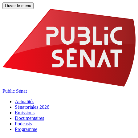
Ouvrir le menu
Public Sénat
Actualités
Sénatoriales 2026
Émissions
Documentaires
Podcasts
Programme