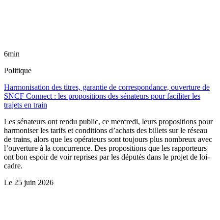
6min
Politique
Harmonisation des titres, garantie de correspondance, ouverture de
SNCF Connect : les propositions des sénateurs pour faciliter les
trajets en train
Les sénateurs ont rendu public, ce mercredi, leurs propositions pour
harmoniser les tarifs et conditions d’achats des billets sur le réseau
de trains, alors que les opérateurs sont toujours plus nombreux avec
l’ouverture à la concurrence. Des propositions que les rapporteurs
ont bon espoir de voir reprises par les députés dans le projet de loi-
cadre.
Le
25 juin 2026